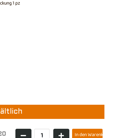
ckung 1 pz
ältlich
20