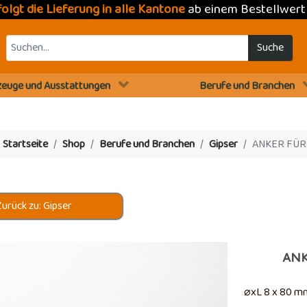
folgt die Lieferung in alle Kantone
ab einem Bestellwer
Suche
euge und Ausstattungen
Berufe und Branchen
:
Startseite
Shop
Berufe und Branchen
Gipser
ANKER FÜR
urück zu: Gipser
ANK
⌀xL 8 x 80 mm