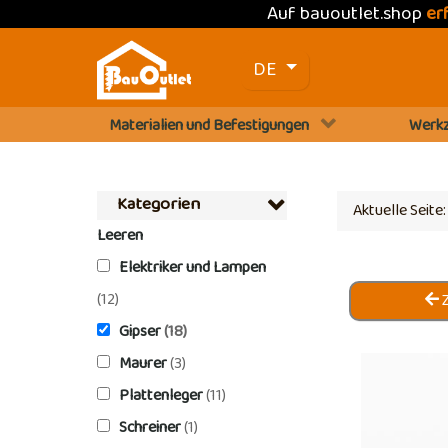
Auf bauoutlet.shop
er
Sprache auswählen
DE
Materialien und Befestigungen
Werkz
Kategorien
Aktuelle Seite
Leeren
Elektriker und Lampen
(12)
Z
Gipser
(18)
Maurer
(3)
Plattenleger
(11)
Schreiner
(1)