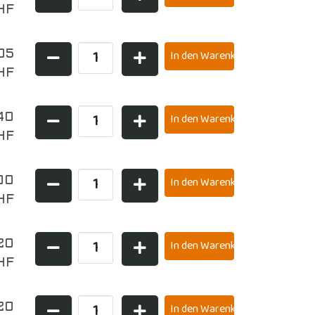
HF
05
HF
40
HF
00
HF
20
HF
20