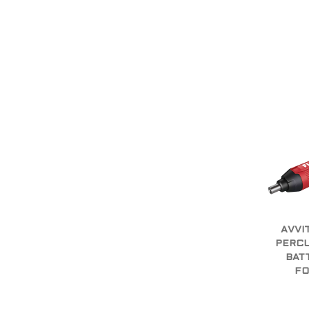
AVVI
PERCU
BATT
FO