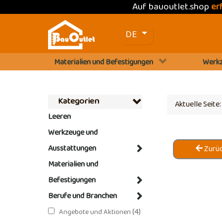
Auf bauoutlet.shop
er
Sprache auswählen
DE
Materialien und Befestigungen
Werkz
Kategorien
Aktuelle Seite
Leeren
Werkzeuge und
Ausstattungen
Zurüc
Materialien und
Befestigungen
Berufe und Branchen
(4)
Angebote und Aktionen