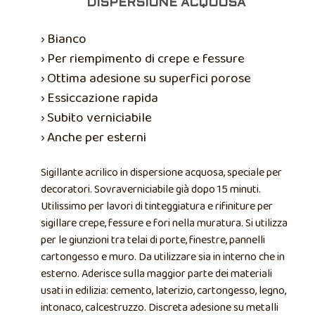
DISPERSIONE ACQUOSA
› Bianco
› Per riempimento di crepe e fessure
› Ottima adesione su superfici porose
› Essiccazione rapida
› Subito verniciabile
› Anche per esterni
Sigillante acrilico in dispersione acquosa, speciale per
decoratori. Sovraverniciabile già dopo 15 minuti.
Utilissimo per lavori di tinteggiatura e rifiniture per
sigillare crepe, fessure e fori nella muratura. Si utilizza
per le giunzioni tra telai di porte, finestre, pannelli
cartongesso e muro. Da utilizzare sia in interno che in
esterno. Aderisce sulla maggior parte dei materiali
usati in edilizia: cemento, laterizio, cartongesso, legno,
intonaco, calcestruzzo. Discreta adesione su metalli