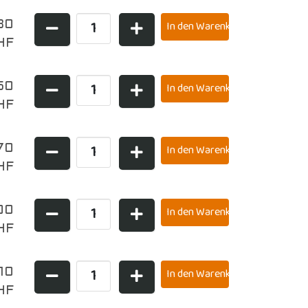
30
HF
50
HF
70
HF
00
HF
,10
HF