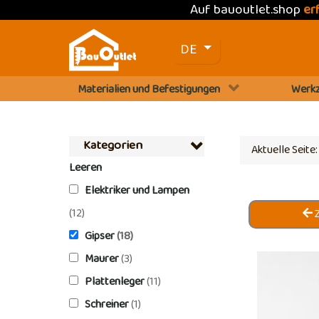
Auf bauoutlet.shop
er
Sprache auswählen
DE
Materialien und Befestigungen
Werkz
Kategorien
Aktuelle Seite
Leeren
Elektriker und Lampen
(12)
Z
Gipser
(18)
Maurer
(3)
Plattenleger
(11)
Schreiner
(1)