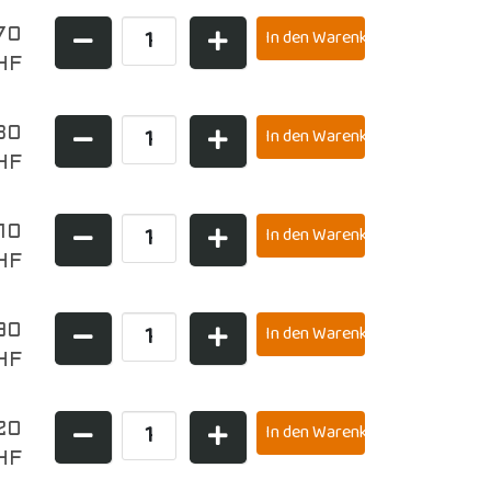
70
HF
30
HF
10
HF
,90
HF
20
HF