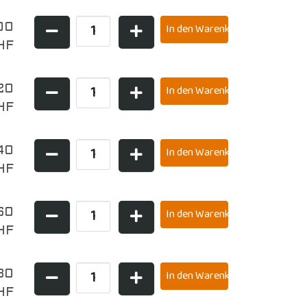
00
HF
20
HF
40
HF
60
HF
80
HF