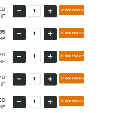
80
HF
95
HF
20
HF
70
HF
90
HF