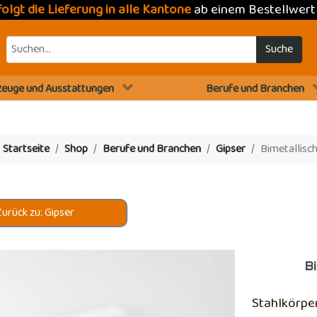
folgt die Lieferung in alle Kantone
ab einem Bestellwer
Suche
euge und Ausstattungen
Berufe und Branchen
:
Startseite
Shop
Berufe und Branchen
Gipser
Bimetallisc
urück zu: Gipser
B
Stahlkörpe