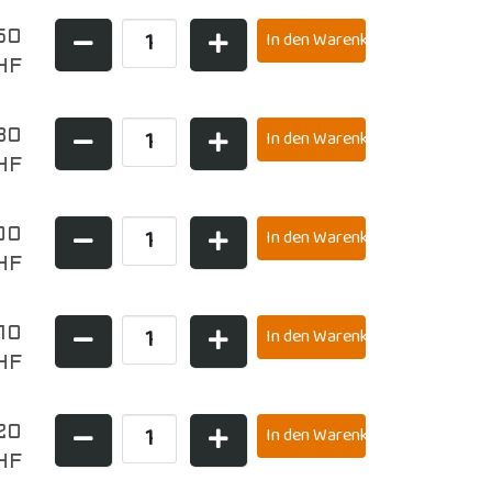
50
HF
80
HF
00
HF
,10
HF
20
HF