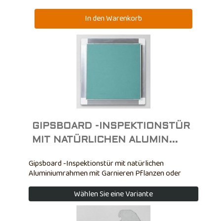
GIPSBOARD -INSPEKTIONSTÜR
MIT NATÜRLICHEN ALUMIN...
Gipsboard -Inspektionstür mit natürlichen
Aluminiumrahmen mit Garnieren Pflanzen oder
Bereiche der Fehldecke inspizieren. Mit Gerät Clic-
Clac-Öffnung und mit dem neuen Eröffnungssystem
Wählen Sie eine Variante
gegen Öffnen ausgestattet Zufällige der Theke. Die
Ecke der Trap -Tür besteht aus Nylon 50% auf