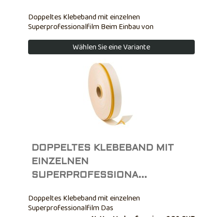
Doppeltes Klebeband mit einzelnen
Superprofessionalfilm Beim Einbau von
Trennwänden zur Befestigung der Führungen an der
Bodenbelag (nicht bohren, wo nötig). Für eine
Wählen Sie eine Variante
gemeinsame Aktion schnelle Befestigung und
Geräuschreduzierung, aus Polyethylenharz
wasserdicht und verrottungsfest, ungiftig; ...
DOPPELTES KLEBEBAND MIT
EINZELNEN
SUPERPROFESSIONA...
Doppeltes Klebeband mit einzelnen
Superprofessionalfilm Das