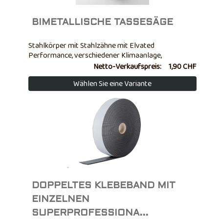
BIMETALLISCHE TASSESÄGE
Stahlkörper mit Stahlzähne mit Elvated
Performance, verschiedener Klimaanlage,
Laserschweißen. Gipsplatten, Aluminium, süßer
Netto-Verkaufspreis:
1,90 CHF
Stahl, Lega durchbohren Licht, Holz usw.
Wählen Sie eine Variante
DOPPELTES KLEBEBAND MIT
EINZELNEN
SUPERPROFESSIONA...