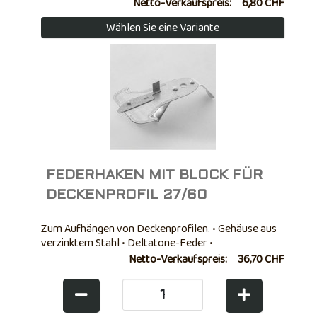
Fugenabdeckgewebeband ist von höchster Qualität
Netto-Verkaufspreis:
6,80 CHF
und sehr widerstandsfähig für verschiedene
Wählen Sie eine Variante
Anwendungen einsetzbar: • Hervorragend geeignet
für die Befestigung von Löchern in
Gipskartonplatten • Perfekt zur Verstärkung von
Fugen Bei ...
FEDERHAKEN MIT BLOCK FÜR
DECKENPROFIL 27/60
Zum Aufhängen von Deckenprofilen. • Gehäuse aus
verzinktem Stahl • Deltatone-Feder •
FEDERBREITE: 15 mm • FEDERSTÄRKE: 0,7 mm
Netto-Verkaufspreis:
36,70 CHF