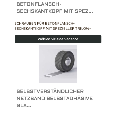
BETONFLANSCH-
SECHSKANTKOPF MIT SPEZ...
SCHRAUBEN FÜR BETONFLANSCH-
SECHSKANTKOPF MIT SPEZIELLER TRILOW-
GEWINDE 6,3x30 mm 6,3x30 mm - Loch-⌀ 5 mm -
maximale Befestigungsstärke 5 - minimale
Wählen Sie eine Variante
Lochtiefe 35 - Einstecktiefe 25 - Verankerungstiefe
15,50
SELBSTVERSTÄNDLICHER
NETZBAND SELBSTADHÄSIVE
GLA...