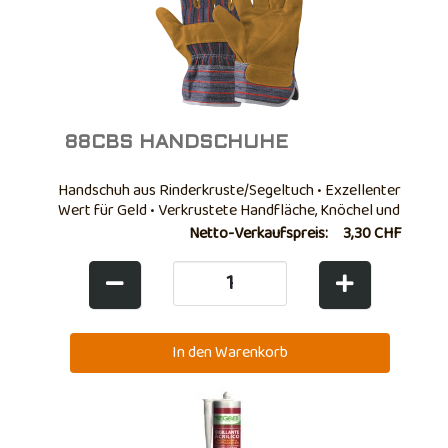
88CBS HANDSCHUHE
Handschuh aus Rinderkruste/Segeltuch • Exzellenter
Wert für Geld • Verkrustete Handfläche, Knöchel und
Fingerspitzen • Rückseite aus Baumwollcanvas •
Netto-Verkaufspreis:
3,30 CHF
Völlig verkrusteter Flügeldaumen • Mit
Venenschoner • Interne elastische Manschette • ...