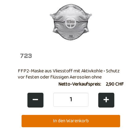
723
FFP2-Maske aus Vliesstoff mit Aktivkohle • Schutz
vor festen oder flüssigen Aerosolen ohne
spezifische und geringe Toxizität Toxizität, in
Netto-Verkaufspreis:
2,90 CHF
Konzentrationen bis zum 12-fachen der
Expositionsgrenze • Mit innovativem Ausatemventil
• Mit ...