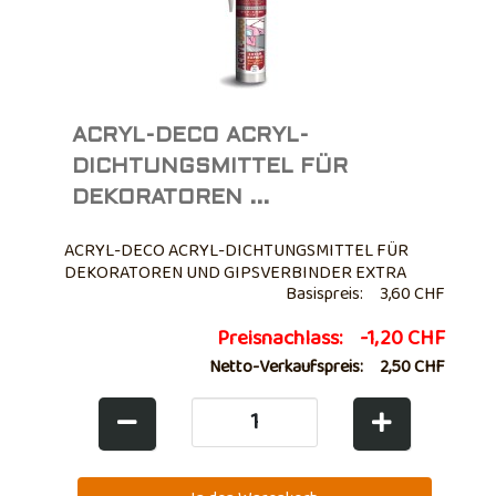
ACRYL-DECO ACRYL-
DICHTUNGSMITTEL FÜR
DEKORATOREN ...
ACRYL-DECO ACRYL-DICHTUNGSMITTEL FÜR
DEKORATOREN UND GIPSVERBINDER EXTRA
Basispreis:
3,60 CHF
SCHNELL • Geeignet für Beton, Putz, Eternit,
Mauerwerk, Zement, Gipskarton, Holz. • Aufgrund
Preisnachlass:
-1,20 CHF
seiner besonders schnellen Trocknung wird es für
Malerarbeiten im Baugewerbe empfohlen • Mit
Netto-Verkaufspreis:
2,50 CHF
Wasser glättbar und überstreichbar • Anwendbar
auch auf ...