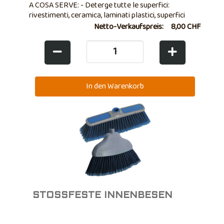
A COSA SERVE: - Deterge tutte le superfici:
rivestimenti, ceramica, laminati plastici, superfici
smaltate, acciaio inossidabile, vetri e specchi - Ideale
Netto-Verkaufspreis:
8,00 CHF
per le ante di cucine e bagno, mobili e laminati di
ufficio - Perfetto per il top ...
STOSSFESTE INNENBESEN