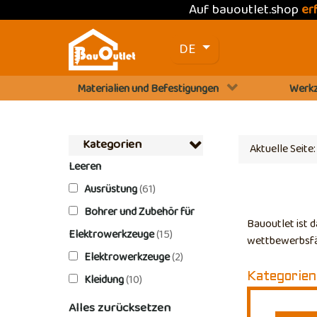
Auf bauoutlet.shop
er
Sprache auswählen
DE
Materialien und Befestigungen
Werkz
Kategorien
Aktuelle Seite
Leeren
Ausrüstung
(61)
Bohrer und Zubehör für
Bauoutlet ist 
Elektrowerkzeuge
(15)
wettbewerbsfäh
Elektrowerkzeuge
(2)
Kleidung
(10)
Kategorien
Alles zurücksetzen