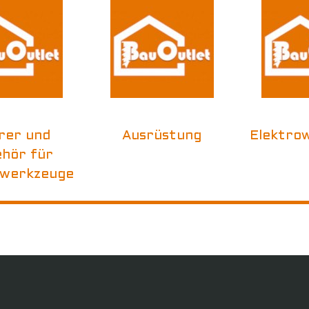
rer und
Ausrüstung
Elektro
hör für
owerkzeuge