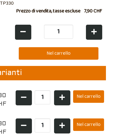
CTP330
Prezzo di vendita, tasse escluse
7,90 CHF
arianti
90
HF
90
HF