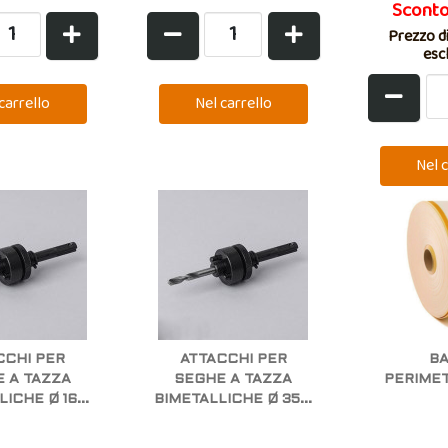
Scont
Prezzo di
esc
CCHI PER
ATTACCHI PER
B
 A TAZZA
SEGHE A TAZZA
PERIME
ICHE Ø 16...
BIMETALLICHE Ø 35...