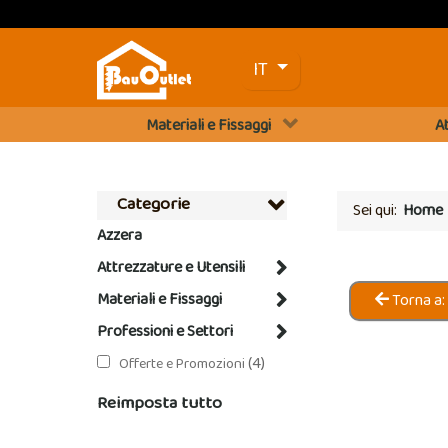
Seleziona la tua lingua
IT
Materiali e Fissaggi
At
Categorie
Sei qui:
Home
Azzera
Attrezzature e Utensili
Materiali e Fissaggi
Torna a:
Professioni e Settori
(4)
Offerte e Promozioni
Reimposta tutto