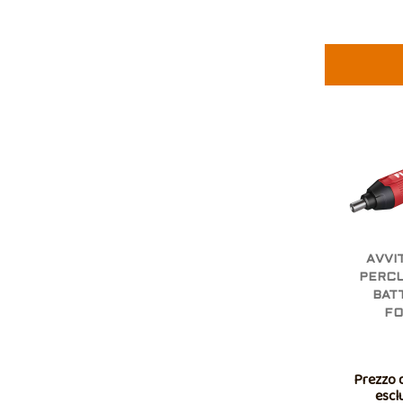
AVVI
PERCU
BATT
FO
Prezzo d
escl