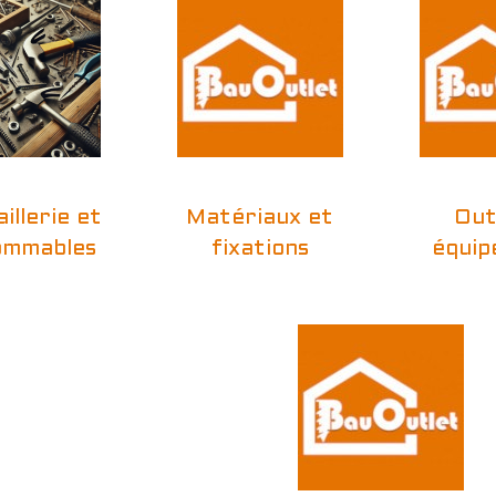
illerie et
Matériaux et
Out
ommables
fixations
équip