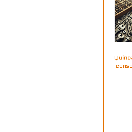
Quinca
cons