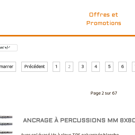
Offres et
Promotions
 ' +/-'
marrer
Précédent
1
2
3
4
5
6
Page 2 sur 67
ANCRAGE À PERCUSSIONS MM 8X8