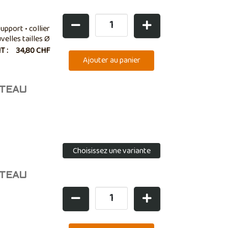
upport • collier
velles tailles Ø
HT :
34,80 CHF
NTEAU
Choisissez une variante
NTEAU