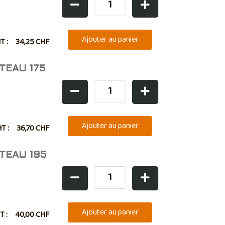
HT :
34,25 CHF
TEAU 175
HT :
36,70 CHF
TEAU 195
T :
40,00 CHF