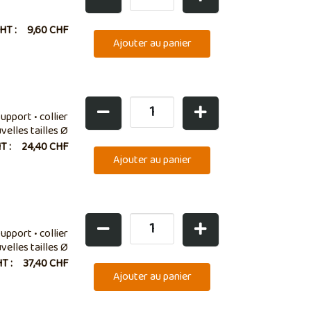
 HT :
9,60 CHF
upport • collier
velles tailles Ø
HT :
24,40 CHF
upport • collier
velles tailles Ø
HT :
37,40 CHF