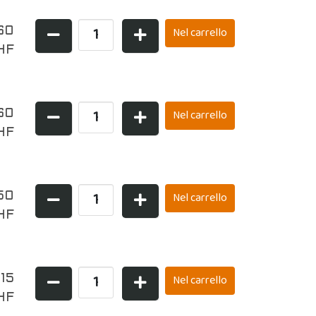
60
HF
60
HF
50
HF
,15
HF