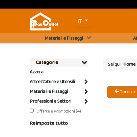
Seleziona la tua lingua
IT
Materiali e Fissaggi
At
Categorie
Sei qui:
Home
Azzera
Attrezzature e Utensili
Materiali e Fissaggi
Torna a:
Professioni e Settori
(4)
Offerte e Promozioni
Reimposta tutto