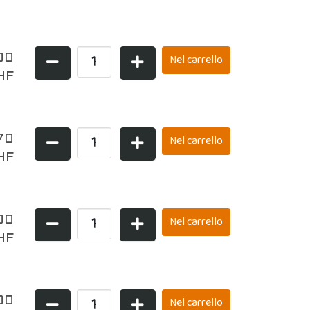
00
HF
70
HF
00
HF
,00