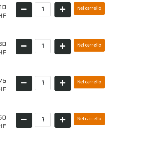
10
HF
80
HF
75
HF
50
HF