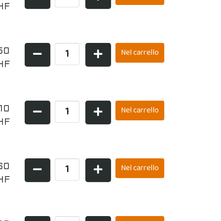
HF
,50
HF
,10
HF
60
HF