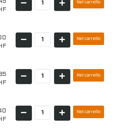
,45
HF
00
HF
,95
HF
40
HF