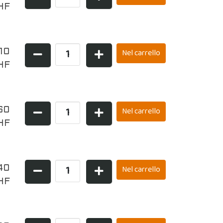
HF
,10
HF
60
HF
40
HF