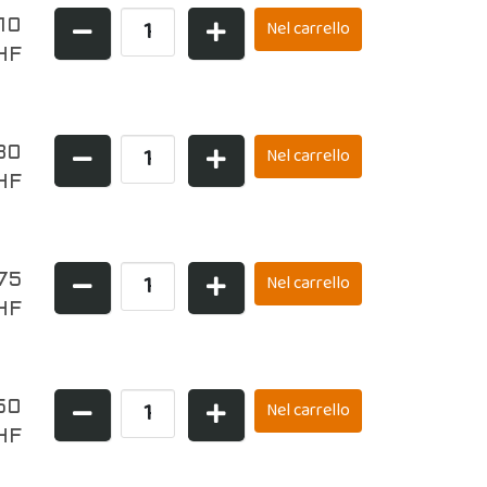
10
HF
80
HF
75
HF
50
HF