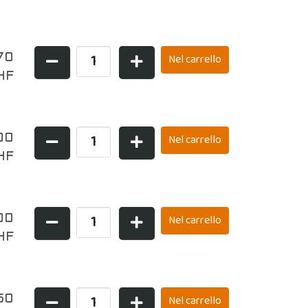
70
HF
00
HF
,00
HF
,50