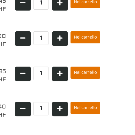
,45
HF
00
HF
,95
HF
40
HF