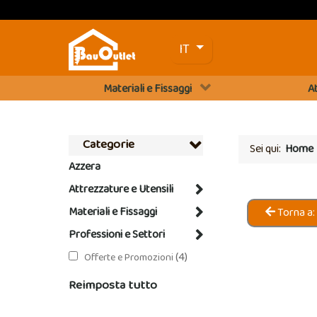
Seleziona la tua lingua
IT
Materiali e Fissaggi
At
Categorie
Sei qui:
Home
Azzera
Attrezzature e Utensili
Materiali e Fissaggi
Torna a:
Professioni e Settori
(4)
Offerte e Promozioni
Reimposta tutto