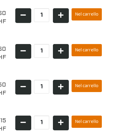
60
HF
60
HF
50
HF
,15
HF