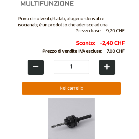
MULTIFUNZIONE
Privo di solventi, ftalati, alogeno-derivati e
isocianati; è un prodotto che aderisce ad una
Prezzo base:
9,20 CHF
vastissima gamma di materiali con una tenuta di
20kg/cm2. Per applicazioni ove sia necessario un
Sconto:
-2,40 CHF
incollaggio o una sigillatura dall’aspetto ...
Prezzo di vendita IVA esclusa:
7,00 CHF