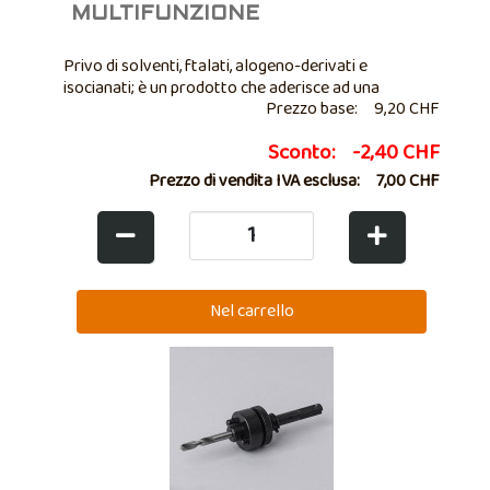
MULTIFUNZIONE
Privo di solventi, ftalati, alogeno-derivati e
isocianati; è un prodotto che aderisce ad una
Prezzo base:
9,20 CHF
vastissima gamma di materiali con una tenuta di
20kg/cm2. Per applicazioni ove sia necessario un
Sconto:
-2,40 CHF
incollaggio o una sigillatura dall’aspetto ...
Prezzo di vendita IVA esclusa:
7,00 CHF