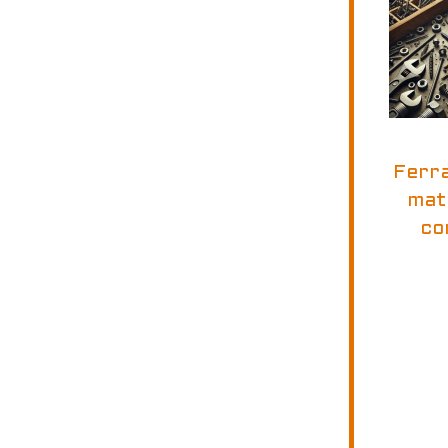
Ferr
mate
co