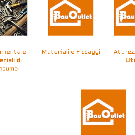
amenta e
Materiali e Fissaggi
Attrez
riali di
Ute
nsumo