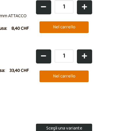
2 mm ATTACCO
lusa:
8,40 CHF
usa:
33,40 CHF
Scegli una variante