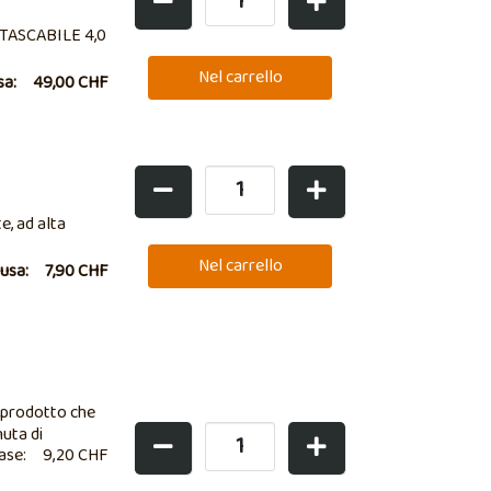
TASCABILE 4,0
sa:
49,00 CHF
, ad alta
lusa:
7,90 CHF
un prodotto che
uta di
ase:
9,20 CHF
io o una