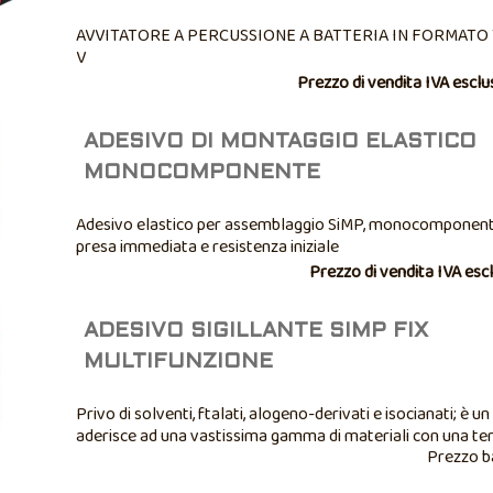
AVVITATORE A PERCUSSIONE A BATTERIA IN FORMATO 
V
Prezzo di vendita IVA esclu
ADESIVO DI MONTAGGIO ELASTICO
MONOCOMPONENTE
Adesivo elastico per assemblaggio SiMP, monocomponente
presa immediata e resistenza iniziale
Prezzo di vendita IVA esc
ADESIVO SIGILLANTE SIMP FIX
MULTIFUNZIONE
Privo di solventi, ftalati, alogeno-derivati e isocianati; è 
aderisce ad una vastissima gamma di materiali con una ten
Prezzo b
20kg/cm2. Per applicazioni ove sia necessario un incollagg
sigillatura dall’aspetto ...