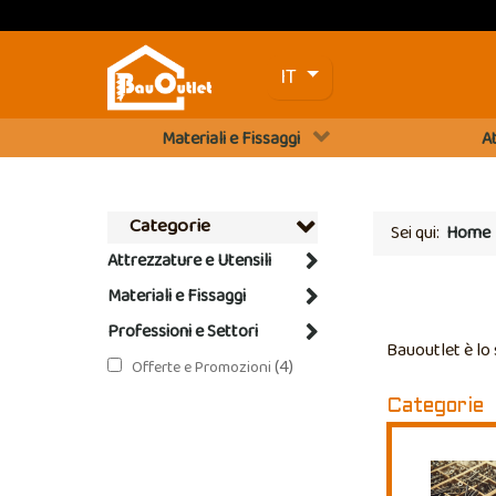
Seleziona la tua lingua
IT
Materiali e Fissaggi
At
Categorie
Sei qui:
Home
Attrezzature e Utensili
Materiali e Fissaggi
Professioni e Settori
Bauoutlet è lo
(4)
Offerte e Promozioni
Categorie