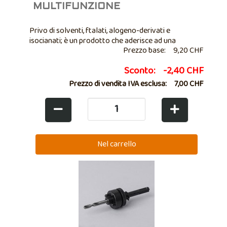
MULTIFUNZIONE
Privo di solventi, ftalati, alogeno-derivati e
isocianati; è un prodotto che aderisce ad una
Prezzo base:
9,20 CHF
vastissima gamma di materiali con una tenuta di
20kg/cm2. Per applicazioni ove sia necessario un
Sconto:
-2,40 CHF
incollaggio o una sigillatura dall’aspetto ...
Prezzo di vendita IVA esclusa:
7,00 CHF