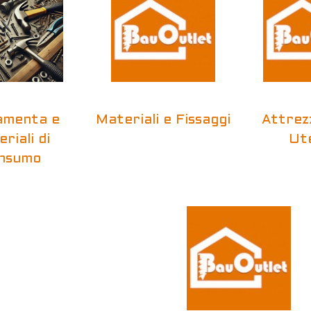
amenta e
Materiali e Fissaggi
Attrez
riali di
Ute
nsumo