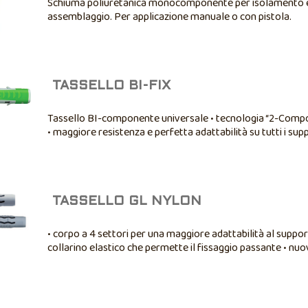
Schiuma poliuretanica monocomponente per isolamento 
assemblaggio. Per applicazione manuale o con pistola.
TASSELLO BI-FIX
Tassello BI-componente universale • tecnologia “2-Com
• maggiore resistenza e perfetta adattabilità su tutti i suppo
capacità di carico • massima sicurezza del fissaggio
TASSELLO GL NYLON
• corpo a 4 settori per una maggiore adattabilità al suppor
collarino elastico che permette il fissaggio passante • nu
6x45mm e Ø 8x50 mm • spessore fissabile Ø 20mm