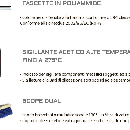
FASCETTE IN POLIAMMIDE
• colore nero • Tenuta alla fiamma: conforme UL 94 classe
Conforme alla direttiva 2002/95/EC (RoHS)
SIGILLANTE ACETICO ALTE TEMPER
FINO A 275°C
• Indicato per sigillare componenti metallici soggetti ad 
• Sigillatura di giunti di dilatazione sottoposti ad alte temp
Adatto per caldaie, stufe, camini, griglie di aereazione • Non
SCOPE DUAL
• snodo brevettato multidirezionale 180° • in fibra di vetro
• doppio utilizzo: setole extra piumate e setole rigide non