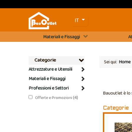
Seleziona la tua lingua
IT
Materiali e Fissaggi
At
Categorie
Sei qui:
Home
Attrezzature e Utensili
Materiali e Fissaggi
Professioni e Settori
Bauoutlet è lo
(4)
Offerte e Promozioni
Categorie