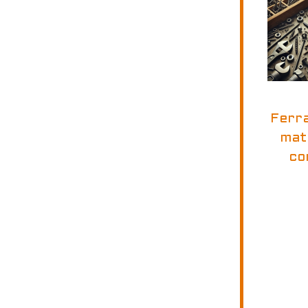
Ferr
mate
co