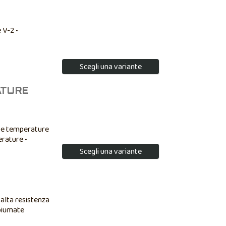
 V-2 •
Scegli una variante
ATURE
alte temperature
erature •
 verniciabile
Scegli una variante
 alta resistenza
 piumate