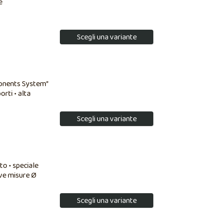
e
Scegli una variante
ponents System”
rti • alta
Scegli una variante
to • speciale
ove misure Ø
Scegli una variante