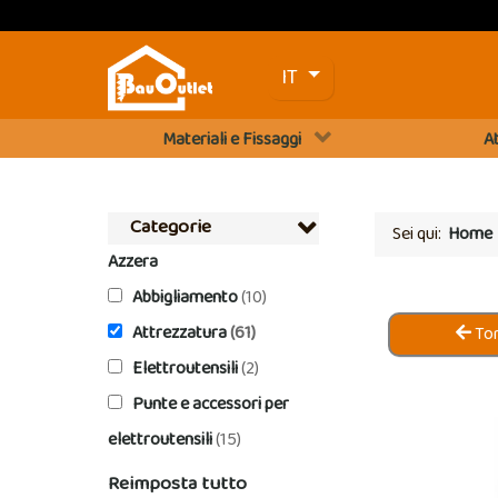
Seleziona la tua lingua
IT
Materiali e Fissaggi
At
Categorie
Sei qui:
Home
Azzera
Abbigliamento
(10)
Attrezzatura
(61)
Tor
Elettroutensili
(2)
Punte e accessori per
elettroutensili
(15)
Reimposta tutto