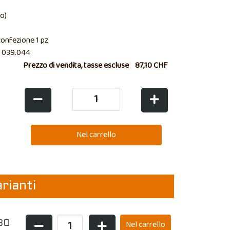
o)
confezione 1 pz
 039.044
Prezzo di vendita, tasse escluse
87,10 CHF
arianti
30