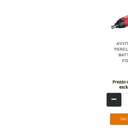
AVVI
PERCU
BATT
FO
Prezzo d
escl