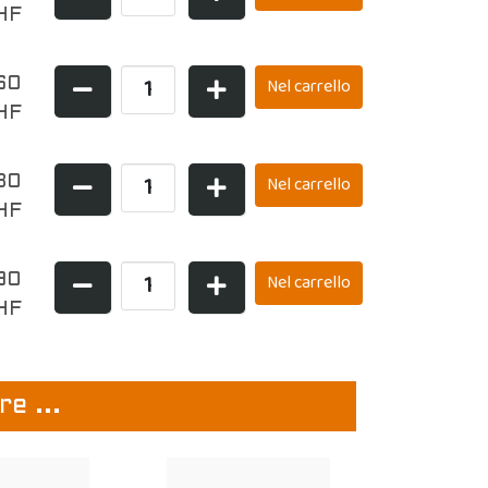
HF
60
HF
80
HF
90
HF
e ...