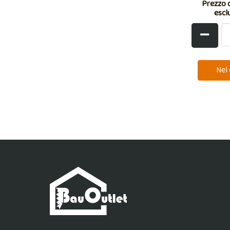
Prezzo d
escl