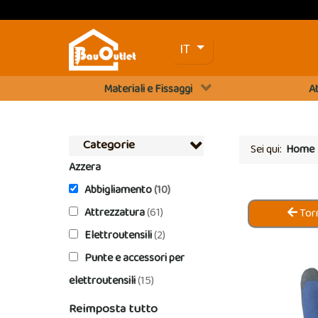
Seleziona la tua lingua
IT
Materiali e Fissaggi
At
Categorie
Sei qui:
Home
Azzera
Abbigliamento
(10)
Attrezzatura
(61)
Torn
Elettroutensili
(2)
Punte e accessori per
elettroutensili
(15)
Reimposta tutto