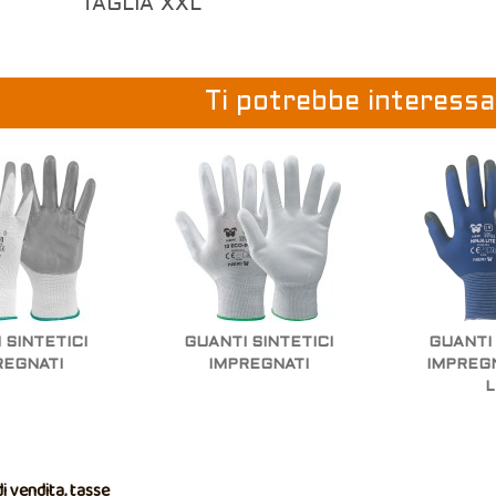
TAGLIA XXL
Ti potrebbe interessar
 SINTETICI
GUANTI SINTETICI
GUANTI 
REGNATI
IMPREGNATI
IMPREGN
L
i vendita, tasse