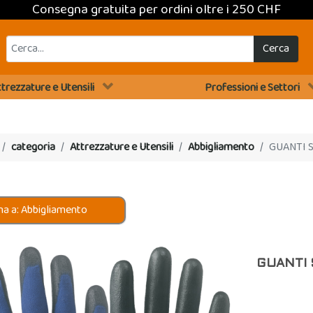
Consegna gratuita per ordini oltre i 250 CHF
Cerca
trezzature e Utensili
Professioni e Settori
categoria
Attrezzature e Utensili
Abbigliamento
GUANTI S
a a: Abbigliamento
GUANTI 