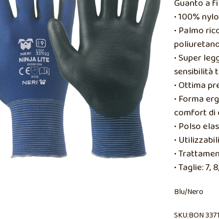
Guanto a fi
• 100% nylo
• Palmo ric
poliuretan
• Super legg
sensibilità 
• Ottima pr
• Forma erg
comfort di 
• Polso ela
• Utilizzabi
• Trattamen
• Taglie: 7, 8
Blu/Nero
SKU:BON 337