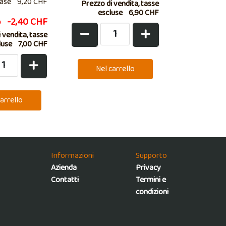
ase
9,20 CHF
Prezzo di vendita, tasse
escluse
6,90 CHF
o
-2,40 CHF
 vendita, tasse
luse
7,00 CHF
Informazioni
Supporto
Azienda
Privacy
Contatti
Termini e
condizioni