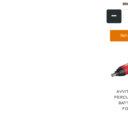
es
AVVI
PERCU
BATT
FO