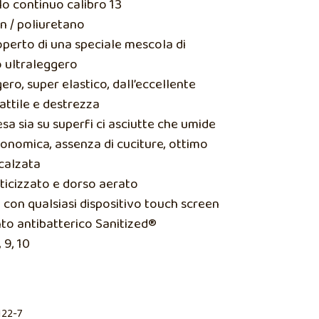
lo continuo calibro 13
n / poliuretano
operto di una speciale mescola di
o ultraleggero
ero, super elastico, dall’eccellente
tattile e destrezza
esa sia su superfi ci asciutte che umide
onomica, assenza di cuciture, ottimo
calzata
sticizzato e dorso aerato
li con qualsiasi dispositivo touch screen
to antibatterico Sanitized®
, 9, 10
122-7