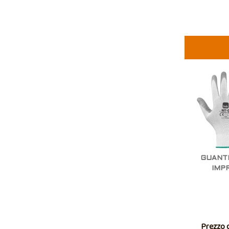
GUANTI
IMP
Prezzo d