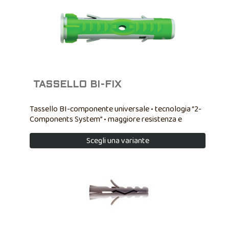
TASSELLO BI-FIX
Tassello BI-componente universale • tecnologia “2-
Components System” • maggiore resistenza e
perfetta adattabilità su tutti i supporti • alta capacità
di carico • massima sicurezza del fissaggio
Scegli una variante