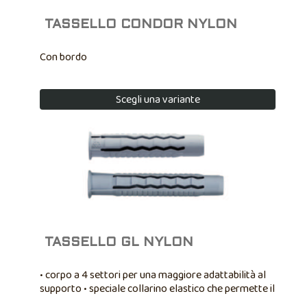
TASSELLO CONDOR NYLON
Con bordo
Scegli una variante
TASSELLO GL NYLON
• corpo a 4 settori per una maggiore adattabilità al
supporto • speciale collarino elastico che permette il
fissaggio passante • nuove misure Ø 6x45mm e Ø